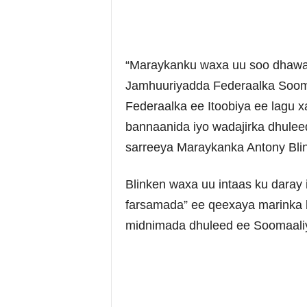
“Maraykanku waxa uu soo dhawa
Jamhuuriyadda Federaalka Soom
Federaalka ee Itoobiya ee lagu 
bannaanida iyo wadajirka dhuleed
sarreeya Maraykanka Antony Bli
Blinken waxa uu intaas ku daray
farsamada” ee qeexaya marinka b
midnimada dhuleed ee Soomaaliy