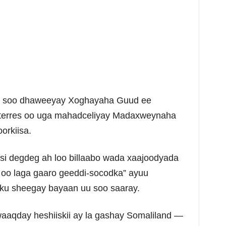
le soo dhaweeyay Xoghayaha Guud ee
terres oo uga mahadceliyay Madaxweynaha
orkiisa.
 si degdeg ah loo billaabo wada xaajoodyada
 oo laga gaaro geeddi-socodka” ayuu
 ku sheegay bayaan uu soo saaray.
waaqday heshiiskii ay la gashay Somaliland —