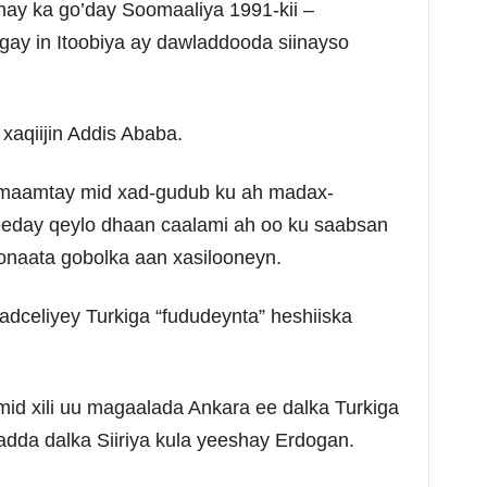
nay ka go’day Soomaaliya 1991-kii –
gay in Itoobiya ay dawladdooda siinayso
aqiijin Addis Ababa.
ilmaamtay mid xad-gudub ku ah madax-
eday qeylo dhaan caalami ah oo ku saabsan
oonaata gobolka aan xasilooneyn.
dceliyey Turkiga “fududeynta” heshiiska
id xili uu magaalada Ankara ee dalka Turkiga
dda dalka Siiriya kula yeeshay Erdogan.