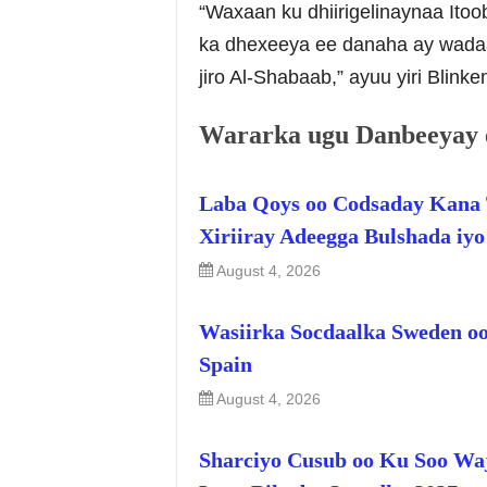
“Waxaan ku dhiirigelinaynaa Itoo
ka dhexeeya ee danaha ay wadaa
jiro Al-Shabaab,” ayuu yiri Blinke
Wararka ugu Danbeeyay 
Laba Qoys oo Codsaday Kana 
Xiriiray Adeegga Bulshada iy
August 4, 2026
Wasiirka Socdaalka Sweden oo
Spain
August 4, 2026
Sharciyo Cusub oo Ku Soo Wa