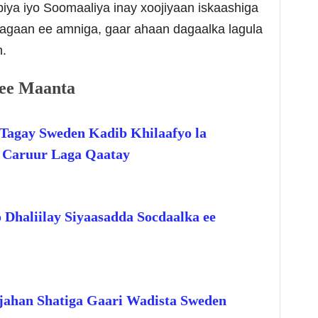
biya iyo Soomaaliya inay xoojiyaan iskaashiga
gaan ee amniga, gaar ahaan dagaalka lagula
n.
ee Maanta
Tagay Sweden Kadib Khilaafyo la
o Caruur Laga Qaatay
 Dhaliilay Siyaasadda Socdaalka ee
jahan Shatiga Gaari Wadista Sweden