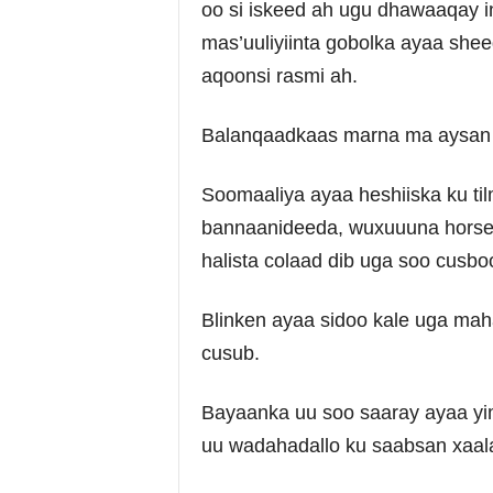
oo si iskeed ah ugu dhawaaqay i
mas’uuliyiinta gobolka ayaa shee
aqoonsi rasmi ah.
Balanqaadkaas marna ma aysan x
Soomaaliya ayaa heshiiska ku t
bannaanideeda, wuxuuuna horse
halista colaad dib uga soo cusb
Blinken ayaa sidoo kale uga maha
cusub.
Bayaanka uu soo saaray ayaa yim
uu wadahadallo ku saabsan xaala