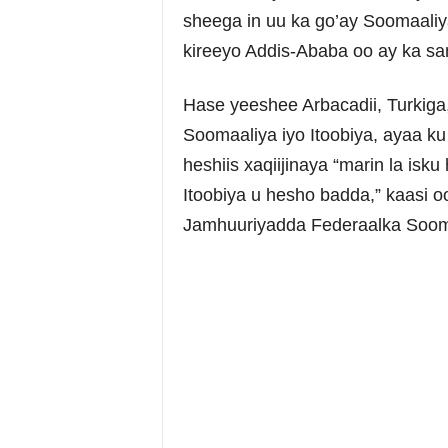
sheega in uu ka go’ay Soomaaliy
kireeyo Addis-Ababa oo ay ka sam
Hase yeeshee Arbacadii, Turkig
Soomaaliya iyo Itoobiya, ayaa k
heshiis xaqiijinaya “marin la is
Itoobiya u hesho badda,” kaasi
Jamhuuriyadda Federaalka Soom