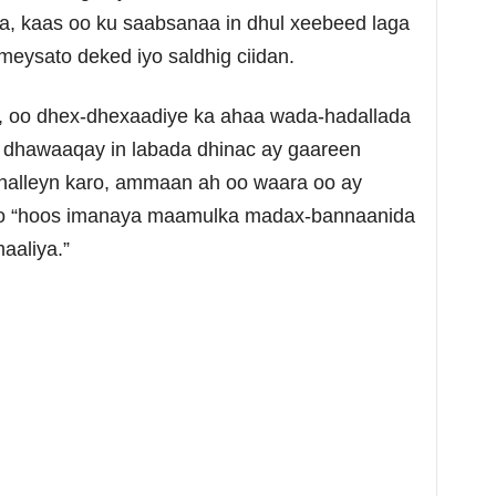
a, kaas oo ku saabsanaa in dhul xeebeed laga
eysato deked iyo saldhig ciidan.
a, oo dhex-dhexaadiye ka ahaa wada-hadallada
u dhawaaqay in labada dhinac ay gaareen
ku halleyn karo, ammaan ah oo waara oo ay
 oo “hoos imanaya maamulka madax-bannaanida
aaliya.”