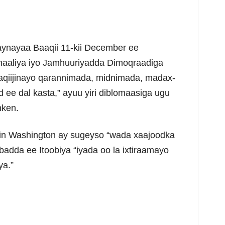
ynayaa Baaqii 11-kii December ee
aaliya iyo Jamhuuriyadda Dimoqraadiga
xaqiijinayo qarannimada, midnimada, madax-
 ee dal kasta,” ayuu yiri diblomaasiga ugu
nken.
 in Washington ay sugeyso “wada xaajoodka
adda ee Itoobiya “iyada oo la ixtiraamayo
a.”