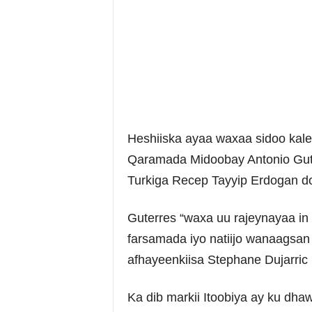
Heshiiska ayaa waxaa sidoo ka
Qaramada Midoobay Antonio Gu
Turkiga Recep Tayyip Erdogan do
Guterres “waxa uu rajeynayaa in
farsamada iyo natiijo wanaagsan
afhayeenkiisa Stephane Dujarric
Ka dib markii Itoobiya ay ku dha