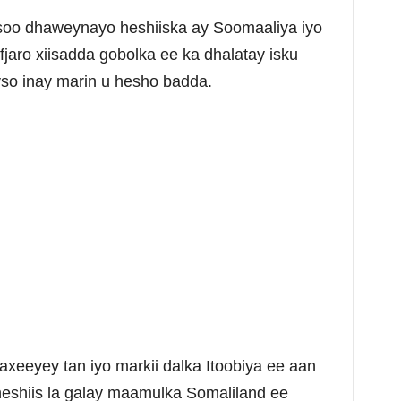
oo dhaweynayo heshiiska ay Soomaaliya iyo
fjaro xiisadda gobolka ee ka dhalatay isku
so inay marin u hesho badda.
axeeyey tan iyo markii dalka Itoobiya ee aan
heshiis la galay maamulka Somaliland ee