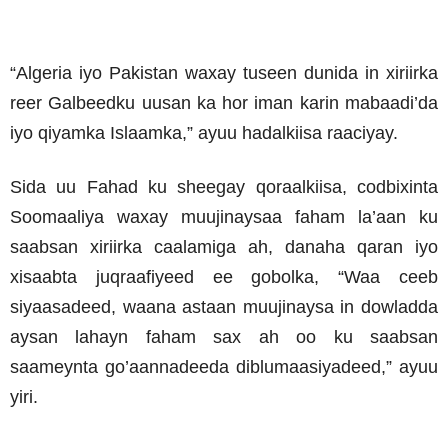
“Algeria iyo Pakistan waxay tuseen dunida in xiriirka
reer Galbeedku uusan ka hor iman karin mabaadi’da
iyo qiyamka Islaamka,” ayuu hadalkiisa raaciyay.
Sida uu Fahad ku sheegay qoraalkiisa, codbixinta
Soomaaliya waxay muujinaysaa faham la’aan ku
saabsan xiriirka caalamiga ah, danaha qaran iyo
xisaabta juqraafiyeed ee gobolka, “Waa ceeb
siyaasadeed, waana astaan muujinaysa in dowladda
aysan lahayn faham sax ah oo ku saabsan
saameynta go’aannadeeda diblumaasiyadeed,” ayuu
yiri.