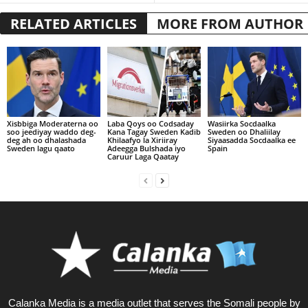
RELATED ARTICLES
MORE FROM AUTHOR
Xisbbiga Moderaterna oo
Laba Qoys oo Codsaday
Wasiirka Socdaalka
soo jeediyay waddo deg-
Kana Tagay Sweden Kadib
Sweden oo Dhaliilay
deg ah oo dhalashada
Khilaafyo la Xiriiray
Siyaasadda Socdaalka ee
Sweden lagu qaato
Adeegga Bulshada iyo
Spain
Caruur Laga Qaatay
Calanka Media is a media outlet that serves the Somali people by