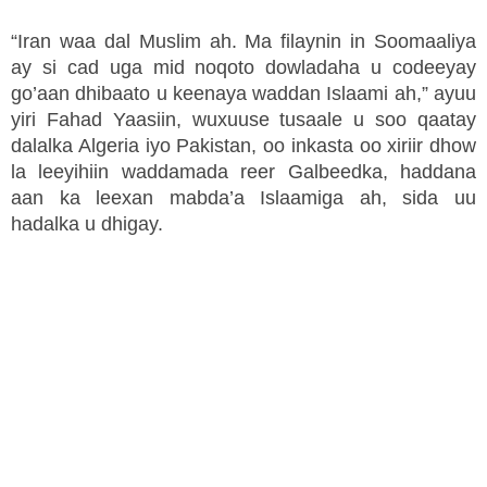
“Iran waa dal Muslim ah. Ma filaynin in Soomaaliya
ay si cad uga mid noqoto dowladaha u codeeyay
go’aan dhibaato u keenaya waddan Islaami ah,” ayuu
yiri Fahad Yaasiin, wuxuuse tusaale u soo qaatay
dalalka Algeria iyo Pakistan, oo inkasta oo xiriir dhow
la leeyihiin waddamada reer Galbeedka, haddana
aan ka leexan mabda’a Islaamiga ah, sida uu
hadalka u dhigay.