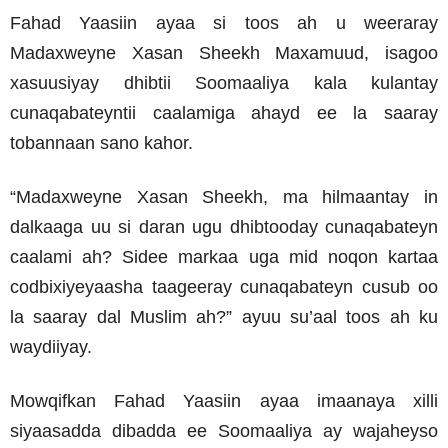
Fahad Yaasiin ayaa si toos ah u weeraray
Madaxweyne Xasan Sheekh Maxamuud, isagoo
xasuusiyay dhibtii Soomaaliya kala kulantay
cunaqabateyntii caalamiga ahayd ee la saaray
tobannaan sano kahor.
“Madaxweyne Xasan Sheekh, ma hilmaantay in
dalkaaga uu si daran ugu dhibtooday cunaqabateyn
caalami ah? Sidee markaa uga mid noqon kartaa
codbixiyeyaasha taageeray cunaqabateyn cusub oo
la saaray dal Muslim ah?” ayuu su’aal toos ah ku
waydiiyay.
Mowqifkan Fahad Yaasiin ayaa imaanaya xilli
siyaasadda dibadda ee Soomaaliya ay wajaheyso