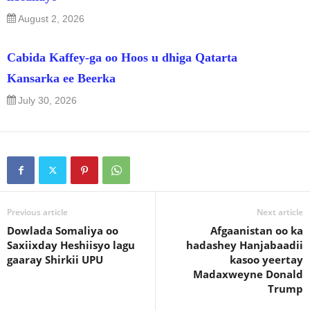
August 2, 2026
Cabida Kaffey-ga oo Hoos u dhiga Qatarta
Kansarka ee Beerka
July 30, 2026
Previous article
Next article
Dowlada Somaliya oo
Afgaanistan oo ka
Saxiixday Heshiisyo lagu
hadashey Hanjabaadii
gaaray Shirkii UPU
kasoo yeertay
Madaxweyne Donald
Trump