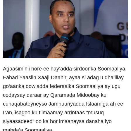
Agaasimihii hore ee hay’adda sirdoonka Soomaaliya,
Fahad Yaasiin Xaaji Daahir, ayaa si adag u dhaliilay
go’aanka dowladda federaalka Soomaaliya ay ugu
codaysay qaraar ay Qaramada Midoobay ku
cunaqabateyneyso Jamhuuriyadda Islaamiga ah ee
Iran, isagoo ku tilmaamay arrintaas “musuq
siyaasadeed” oo ka hor imaanaysa danaha iyo
mabda’a Soomaaliya.