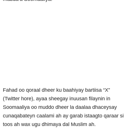
Fahad oo qoraal dheer ku baahiyay bartiisa “X”
(Twitter hore), ayaa sheegay inuusan filaynin in
Soomaaliya oo muddo dheer la daalaa dhaceysay
cunaqabateyn caalami ah ay garab istaagto qaraar si
toos ah wax ugu dhimaya dal Muslim ah.