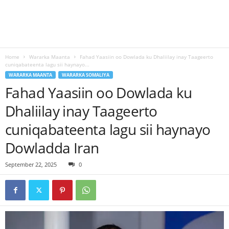
Home
Wararka Maanta
Fahad Yaasiin oo Dowlada ku Dhaliilay inay Taageerto
cuniqabateenta lagu sii haynayo...
WARARKA MAANTA
WARARKA SOMALIYA
Fahad Yaasiin oo Dowlada ku
Dhaliilay inay Taageerto
cuniqabateenta lagu sii haynayo
Dowladda Iran
September 22, 2025
0