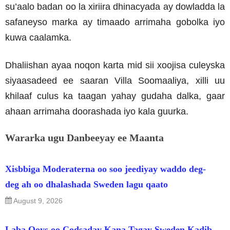
su’aalo badan oo la xiriira dhinacyada ay dowladda la
safaneyso marka ay timaado arrimaha gobolka iyo
kuwa caalamka.
Dhaliishan ayaa noqon karta mid sii xoojisa culeyska
siyaasadeed ee saaran Villa Soomaaliya, xilli uu
khilaaf culus ka taagan yahay gudaha dalka, gaar
ahaan arrimaha doorashada iyo kala guurka.
Wararka ugu Danbeeyay ee Maanta
Xisbbiga Moderaterna oo soo jeediyay waddo deg-
deg ah oo dhalashada Sweden lagu qaato
August 9, 2026
Laba Qoys oo Codsaday Kana Tagay Sweden Kadib