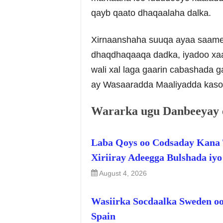
qayb qaato dhaqaalaha dalka.
Xirnaanshaha suuqa ayaa saame
dhaqdhaqaaqa dadka, iyadoo xaa
wali xal laga gaarin cabashada g
ay Wasaaradda Maaliyadda kaso
Wararka ugu Danbeeyay 
Laba Qoys oo Codsaday Kana 
Xiriiray Adeegga Bulshada iy
August 4, 2026
Wasiirka Socdaalka Sweden oo
Spain