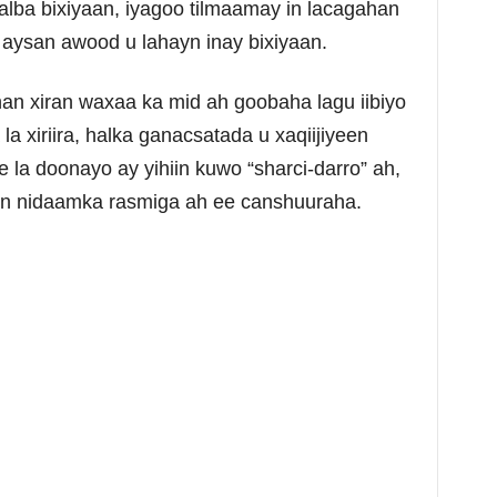
lba bixiyaan, iyagoo tilmaamay in lacagahan
 aysan awood u lahayn inay bixiyaan.
 xiran waxaa ka mid ah goobaha lagu iibiyo
a xiriira, halka ganacsatada u xaqiijiyeen
 la doonayo ay yihiin kuwo “sharci-darro” ah,
hayn nidaamka rasmiga ah ee canshuuraha.