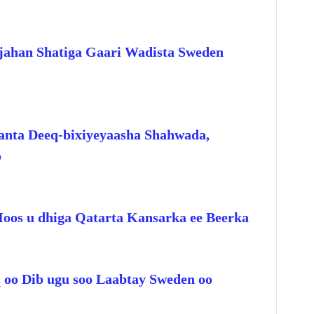
jahan Shatiga Gaari Wadista Sweden
anta Deeq-bixiyeyaasha Shahwada,
o
Hoos u dhiga Qatarta Kansarka ee Beerka
q oo Dib ugu soo Laabtay Sweden oo