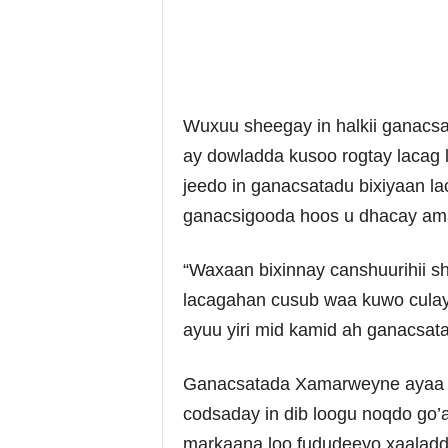
Wuxuu sheegay in halkii ganacsa
ay dowladda kusoo rogtay lacag 
jeedo in ganacsatadu bixiyaan lac
ganacsigooda hoos u dhacay ama
“Waxaan bixinnay canshuurihii sh
lacagahan cusub waa kuwo culay
ayuu yiri mid kamid ah ganacsat
Ganacsatada Xamarweyne ayaa b
codsaday in dib loogu noqdo go’a
markaana loo fududeeyo xaaladda