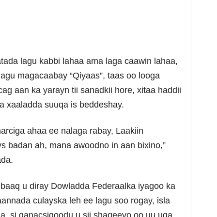
tada lagu kabbi lahaa ama laga caawin lahaa,
lagu magacaabay “Qiyaas”, taas oo looga
ag aan ka yarayn tii sanadkii hore, xitaa haddii
 xaaladda suuqa is beddeshay.
arciga ahaa ee nalaga rabay, Laakiin
s badan ah, mana awoodno in aan bixino,”
ada.
aaq u diray Dowladda Federaalka iyagoo ka
annada culayska leh ee lagu soo rogay, isla
, si ganacsigoodu u sii shaqeeyo oo uu uga