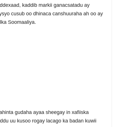
saddexaad, kaddib markii ganacsatadu ay
eysyo cusub oo dhinaca canshuuraha ah oo ay
lka Soomaaliya.
hinta gudaha ayaa sheegay in xafiiska
ddu uu kusoo rogay lacago ka badan kuwii