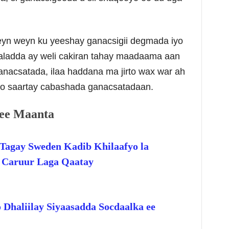
yn weyn ku yeeshay ganacsigii degmada iyo
ladda ay weli cakiran tahay maadaama aan
anacsatada, ilaa haddana ma jirto wax war ah
o saartay cabashada ganacsatadaan.
ee Maanta
Tagay Sweden Kadib Khilaafyo la
o Caruur Laga Qaatay
 Dhaliilay Siyaasadda Socdaalka ee