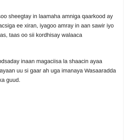
soo sheegtay in laamaha amniga qaarkood ay
csiga ee xiran, iyagoo amray in aan sawir iyo
s, taas oo sii kordhisay walaaca
odsaday inaan magaciisa la shaacin ayaa
nayaan uu si gaar ah uga imanaya Wasaaradda
ka guud.