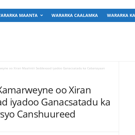
ARARKA MAANTA
WARARKA CAALAMKA
WARARKA KA
eyne oo Xiran Maalintii Seddexaad iyadoo Ganacsatadu ka Cabanayaan
Xamarweyne oo Xiran
ad iyadoo Ganacsatadu ka
ysyo Canshuureed