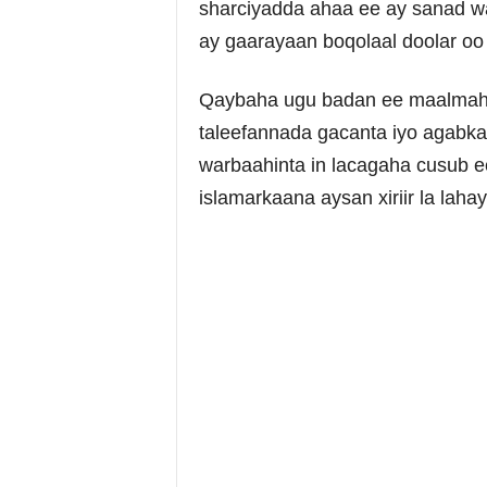
sharciyadda ahaa ee ay sanad wa
ay gaarayaan boqolaal doolar oo
Qaybaha ugu badan ee maalmahan
taleefannada gacanta iyo agabka l
warbaahinta in lacagaha cusub ee
islamarkaana aysan xiriir la la