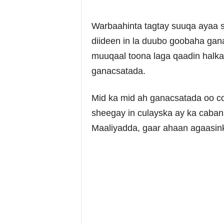
Warbaahinta tagtay suuqa ayaa 
diideen in la duubo goobaha gana
muuqaal toona laga qaadin halkaa
ganacsatada.
Mid ka mid ah ganacsatada oo c
sheegay in culayska ay ka caba
Maaliyadda, gaar ahaan agaasin