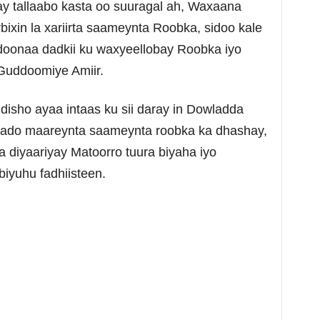
y tallaabo kasta oo suuragal ah, Waxaana
ixin la xariirta saameynta Roobka, sidoo kale
doonaa dadkii ku waxyeellobay Roobka iyo
Guddoomiye Amiir.
sho ayaa intaas ku sii daray in Dowladda
wado maareynta saameynta roobka ka dhashay,
 diyaariyay Matoorro tuura biyaha iyo
iyuhu fadhiisteen.