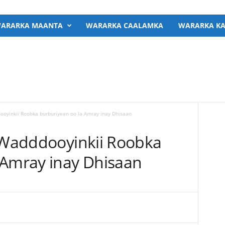
ARARKA MAANTA
WARARKA CAALAMKA
WARARKA KA
dooyinkii Roobka burburiyeen oo la Amray inay Dhisaan
y Wadddooyinkii Roobka
 Amray inay Dhisaan