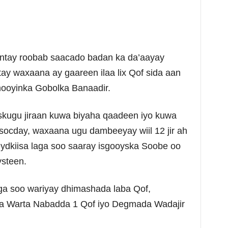
hintay roobab saacado badan ka da’aayay
y waxaana ay gaareen ilaa lix Qof sida aan
oyinka Gobolka Banaadir.
iskugu jiraan kuwa biyaha qaadeen iyo kuwa
 socday, waxaana ugu dambeeyay wiil 12 jir ah
ydkiisa laga soo saaray isgooyska Soobe oo
ysteen.
a soo wariyay dhimashada laba Qof,
 Warta Nabadda 1 Qof iyo Degmada Wadajir