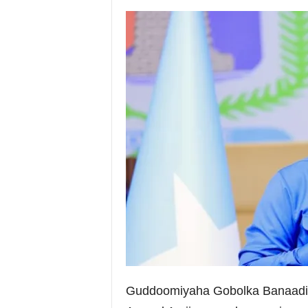
i
a
Guddoomiyaha Gobolka Banaad