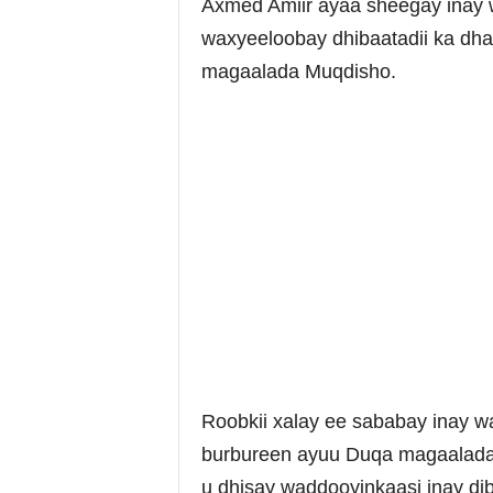
Axmed Amiir ayaa sheegay inay 
waxyeeloobay dhibaatadii ka dha
magaalada Muqdisho.
Roobkii xalay ee sababay inay w
burbureen ayuu Duqa magaalada 
u dhisay waddooyinkaasi inay di