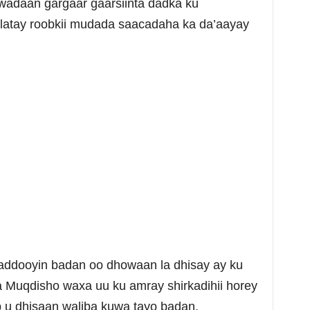
wadaan gargaar gaarsiinta dadka ku
latay roobkii mudada saacadaha ka da’aayay
addooyin badan oo dhowaan la dhisay ay ku
Muqdisho waxa uu ku amray shirkadihii horey
b u dhisaan waliba kuwa tayo badan.