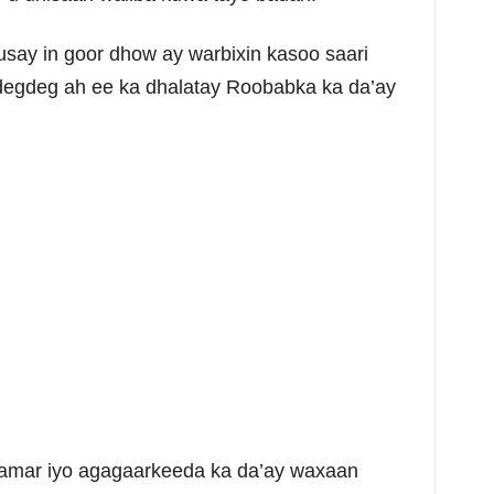
ay in goor dhow ay warbixin kasoo saari
egdeg ah ee ka dhalatay Roobabka ka da’ay
amar iyo agagaarkeeda ka da’ay waxaan