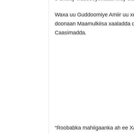
Waxa uu Guddoomiye Amiir uu xus
doonaan Maamulkiisa xaaladda d
Caasimadda.
“Roobabka mahiigaanka ah ee X