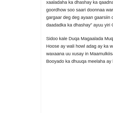
xaaladaha ka dhashay ka qaadna
goordhow soo saari doonnaa warb
gargaar deg deg ayaan gaarsiin 
daadadka ka dhashay” ayuu yiri 
Sidoo kale Duqa Magaalada Muqdi
Hoose ay wali howl adag ay ka 
waxaana uu xusay in Maamulkiisa
Booyado ka dhuuqa meelaha ay b