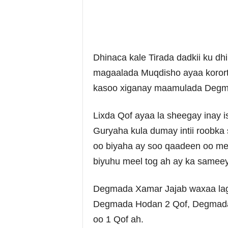
Dhinaca kale Tirada dadkii ku d
magaalada Muqdisho ayaa kororta
kasoo xiganay maamulada Degmo
Lixda Qof ayaa la sheegay inay 
Guryaha kula dumay intii roobka
oo biyaha ay soo qaadeen oo me
biyuhu meel tog ah ay ka samee
Degmada Xamar Jajab waxaa lag
Degmada Hodan 2 Qof, Degmada
oo 1 Qof ah.